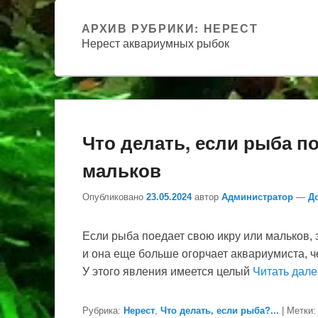
АРХИВ РУБРИКИ:
НЕРЕСТ
Нерест аквариумных рыбок
Что делать, если рыба п
мальков
Опубликовано
23.05.2024
автор
Администратор
—
Д
Если рыба поедает свою икру или мальков,
и она еще больше огорчает аквариумиста, ч
У этого явления имеется целый
Читать дал
Рубрика:
Нерест
,
Что делать, если рыба?...
|
Метки: