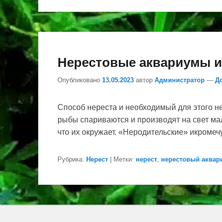
Нерестовые аквариумы и
Опубликовано
13.05.2023
автор
Администратор
—
Д
Способ нереста и необходимый для этого н
рыбы спариваются и производят на свет мал
что их окружает. «Неродительские» икроме
Рубрика:
Нерест
|
Метки:
нерест
,
нерестовый аквар