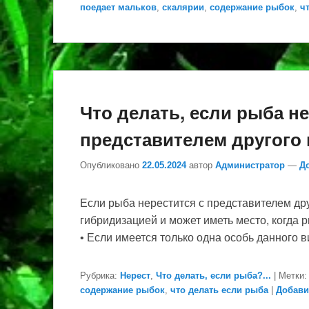
поедает мальков
,
скалярии
,
содержание рыбок
,
ч
Что делать, если рыба не
представителем другого
Опубликовано
22.05.2024
автор
Администратор
—
Д
Если рыба нерестится с представителем дру
гибридизацией и может иметь место, когда 
• Если имеется только одна особь данного в
Рубрика:
Нерест
,
Что делать, если рыба?...
|
Метки:
содержание рыбок
,
что делать если рыба
|
Добави