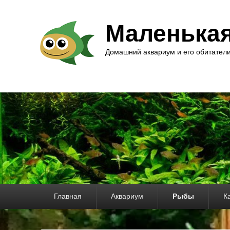
Маленька
Домашний аквариум и его обитател
Основное
Главная
Аквариум
Рыбы
К
меню