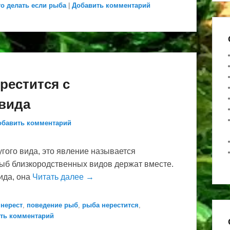
то делать если рыба
|
Добавить комментарий
рестится с
 вида
обавить комментарий
гого вида, это явление называется
рыб близкородственных видов держат вместе.
ида, она
Читать далее →
нерест
,
поведение рыб
,
рыба нерестится
,
ть комментарий