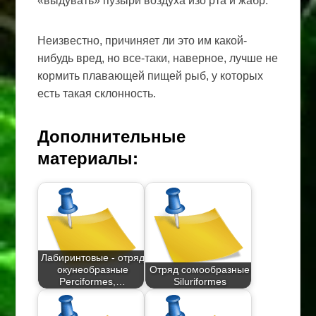
«выдувать» пузыри воздуха изо рта и жабр.
Неизвестно, причиняет ли это им какой-
нибудь вред, но все-таки, наверное, лучше не
кормить плавающей пищей рыб, у которых
есть такая склонность.
Дополнительные
материалы:
Лабиринтовые - отряд
окунеобразные
Отряд сомообразные
Perciformes,…
Siluriformes