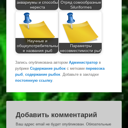
аквариумы и способы
Отряд сомообразные
нереста
Siluriformes
Научные и
общеупотребительны
Параметры
е названия рыб
несовместимости рыб
Запись опубликована автором
Администратор
в
рубрике
Содержание рыбок
с метками
перевозка
рыб
,
содержание рыбок
. Добавьте в закладки
постоянную ссылку
.
Добавить комментарий
Ваш адрес email не будет опубликован.
Обязательные