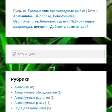
Рубрика:
Тропические пресноводные рыбки
|
Метки:
Anabantidae
,
Belontidae
,
Helostomidae
,
Osphromenidae
,
белонтии
,
гурами
,
Лабиринтовые
,
макроподы
,
петушки
|
Добавить комментарий
Поиск
Рубрики
Аквариум
(8)
Аквариумное оборудование
(1)
Аквариумные растения
(1)
Аквариумные рыбы
(11)
Вода для аквариума
(5)