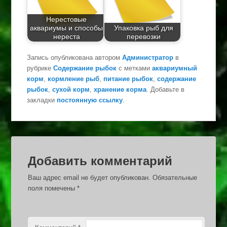
Нерестовые
аквариумы и способы
Упаковка рыб для
нереста
перевозки
Запись опубликована автором
Администратор
в
рубрике
Содержание рыбок
с метками
аквариумный
корм
,
кормление рыб
,
питание рыбок
,
содержание
рыбок
,
сухой корм
,
хранение корма
. Добавьте в
закладки
постоянную ссылку
.
Добавить комментарий
Ваш адрес email не будет опубликован.
Обязательные
поля помечены
*