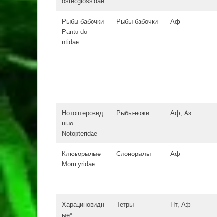
osteoglossidae
Рыбы-бабочки
Рыбы-бабочки
Аф
Panto do
ntidae
Нотоптеровид
Рыбы-ножи
Аф, Аз
ные
Notopteridae
Клюворылые
Слонорылы
Аф
Mormyridae
Харациновидн
Тетры
Нт, Аф
ые*