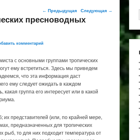
Навигация по записям
←
Предыдущая
Следующая
→
ческих пресноводных
обавить комментарий
умиста с основными группами тропических
гут ему встретиться. Здесь мы приведем
деемся, что эта информация даст
его ему следует ожидать в каждом
, какая группа его интересует или в какой
риума.
 их представителей (или, по крайней мере,
умах, предназначенных для тропических
х рыб, то для них подходит температура от