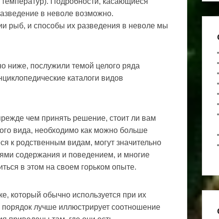
он температур). Подробности, касающиеся
 разведение в неволе возможно.
и рыб, и способы их разведения в неволе мы
но ниже, послужили темой целого ряда
энциклопедические каталоги видов
прежде чем принять решение, стоит ли вам
ного вида, необходимо как можно больше
ся к родственным видам, могут значительно
иями содержания и поведением, и многие
ться в этом на своем горьком опыте.
е, который обычно используется при их
кой порядок лучше иллюстрирует соотношение