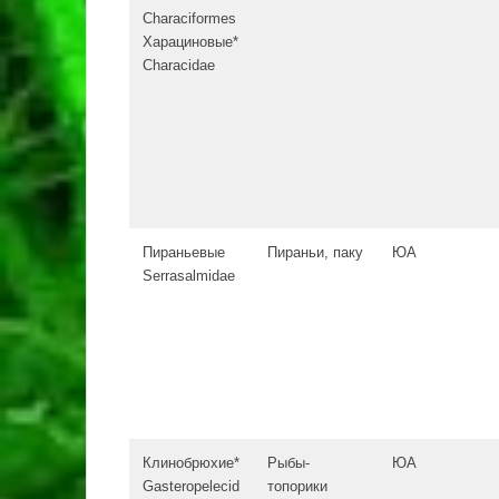
Characiformes
Харациновые*
Characidae
Пираньевые
Пираньи, паку
ЮА
Serrasalmidae
Клинобрюхие*
Рыбы-
ЮА
Gasteropelecid
топорики