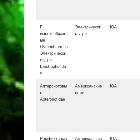
Г
Электрически
ЮА
имнотообразн
е угри
ые
Gymnotiformes
Электрически
е угри
Electrophorida
e
Аптеронотовы
Американские
ЮА
е
ножи
Apteronotidae
Рамфихтовые
Американские
ЮА