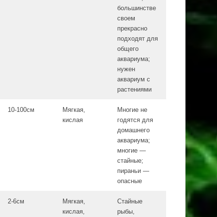
большинстве
своем
прекрасно
подходят для
общего
аквариума;
нужен
аквариум с
растениями
10-100см
Мягкая,
Многие не
кислая
годятся для
домашнего
аквариума;
многие —
стайные;
пираньи —
опасные
2-6см
Мягкая,
Стайные
кислая,
рыбы,