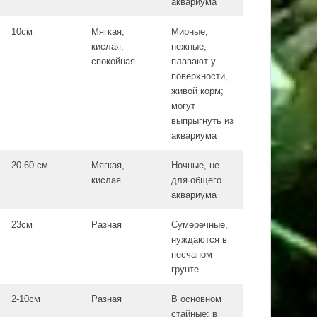
аквариума
10см
Мягкая,
Мирные,
кислая,
нежные,
спокойная
плавают у
поверхности,
живой корм;
могут
выпрыгнуть из
аквариума
20-60 см
Мягкая,
Ночные, не
кислая
для общего
аквариума
23см
Разная
Сумеречные,
нуждаются в
песчаном
грунте
2-10см
Разная
В основном
стайные; в