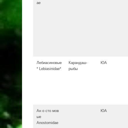
ae
Лебиасиновые
Карандаш-
ЮА
* Lebiasinidae*
рыбы
Ан о сто мов
ЮА
ые
Anostomidae