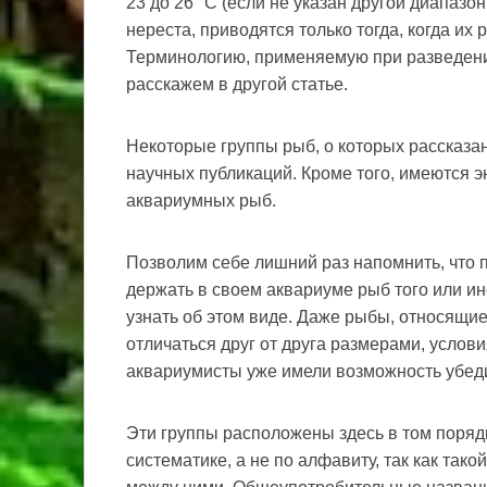
23 до 26 °С (если не указан другой диапаз
нереста, приводятся только тогда, когда их
Терминологию, применяемую при разведени
расскажем в другой статье.
Некоторые группы рыб, о которых рассказа
научных публикаций. Кроме того, имеются 
аквариумных рыб.
Позволим себе лишний раз напомнить, что 
держать в своем аквариуме рыб того или и
узнать об этом виде. Даже рыбы, относящие
отличаться друг от друга размерами, услов
аквариумисты уже имели возможность убеди
Эти группы расположены здесь в том порядк
систематике, а не по алфавиту, так как та