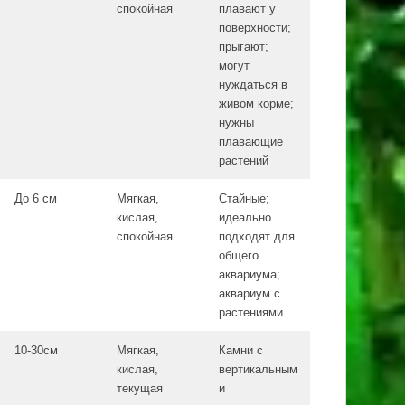
спокойная
плавают у
поверхности;
прыгают;
могут
нуждаться в
живом корме;
нужны
плавающие
растений
До 6 см
Мягкая,
Стайные;
кислая,
идеально
спокойная
подходят для
общего
аквариума;
аквариум с
растениями
10-30см
Мягкая,
Камни с
кислая,
вертикальным
текущая
и