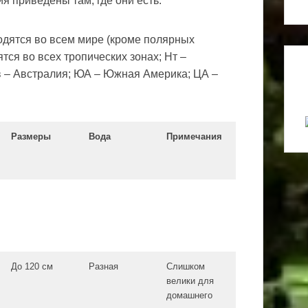
 приведены там, где они есть.
одятся во всем мире (кроме полярных
ятся во всех тропических зонах; Нт –
Ав – Австралия; ЮА – Южная Америка; ЦА –
Размеры
Вода
Примечания
До 120 см
Разная
Слишком
велики для
домашнего