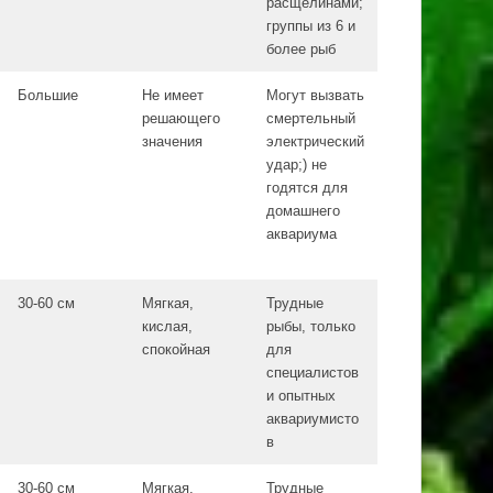
расщелинами;
группы из 6 и
более рыб
Большие
Не имеет
Могут вызвать
решающего
смертельный
значения
электрический
удар;) не
годятся для
домашнего
аквариума
30-60 см
Мягкая,
Трудные
кислая,
рыбы, только
спокойная
для
специалистов
и опытных
аквариумисто
в
30-60 см
Мягкая,
Трудные