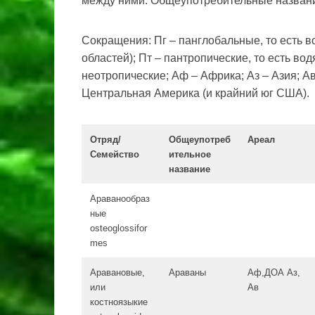
между ними. Общеупотребительные названия
Сокращения: Пг – панглобальные, то есть в
областей); Пт – пантропические, то есть вод
неотропические; Аф – Африка; Аз – Азия; 
Центральная Америка (и крайний юг США).
Отряд/
Общеупотреб
Ареал
Семейство
ительное
название
Араванообраз
ные
osteoglossifor
mes
Аравановые,
Араваны
Аф,ДОА Аз,
или
Ав
костноязыкие