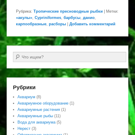
Рубрика:
Тропические пресноводные рыбки
|
Метки:
«акулы»
,
Cypriniformes
,
барбусы
,
данио
,
карпообразные
,
расборы
|
Добавить комментарий
Поиск
Рубрики
Аквариум
(8)
Аквариумное оборудование
(1)
Аквариумные растения
(1)
Аквариумные рыбы
(11)
Вода для аквариума
(5)
Нерест
(3)
Оформление аквариума
(1)