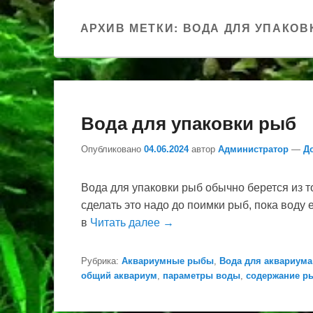
АРХИВ МЕТКИ:
ВОДА ДЛЯ УПАКОВ
Вода для упаковки рыб
Опубликовано
04.06.2024
автор
Администратор
—
Д
Вода для упаковки рыб обычно берется из т
сделать это надо до поимки рыб, пока воду
в
Читать далее →
Рубрика:
Аквариумные рыбы
,
Вода для аквариума
общий аквариум
,
параметры воды
,
содержание р